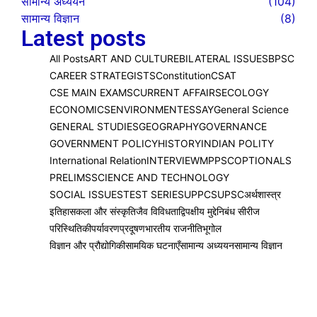
सामान्य अध्ययन
(104)
सामान्य विज्ञान
(8)
Latest posts
All Posts
ART AND CULTURE
BILATERAL ISSUES
BPSC
CAREER STRATEGISTS
Constitution
CSAT
CSE MAIN EXAMS
CURRENT AFFAIRS
ECOLOGY
ECONOMICS
ENVIRONMENT
ESSAY
General Science
GENERAL STUDIES
GEOGRAPHY
GOVERNANCE
GOVERNMENT POLICY
HISTORY
INDIAN POLITY
International Relation
INTERVIEW
MPPSC
OPTIONALS
PRELIMS
SCIENCE AND TECHNOLOGY
SOCIAL ISSUES
TEST SERIES
UPPCS
UPSC
अर्थशास्त्र
इतिहास
कला और संस्कृति
जैव विविधता
द्विपक्षीय मुद्दे
निबंध सीरीज
परिस्थितिकी
पर्यावरण
प्रदूषण
भारतीय राजनीति
भूगोल
विज्ञान और प्रौद्योगिकी
सामयिक घटनाएँ
सामान्य अध्ययन
सामान्य विज्ञान
बिहार बजट 2026-27 (UPSC/BPSC Level)
February 13