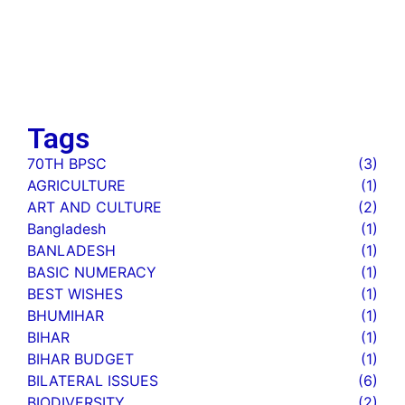
Interview-Based Budget Questions
(BPSC)
February 6
बिहार सरकार का बजट 2026-27
February 4
Tags
70TH BPSC
(3)
AGRICULTURE
(1)
ART AND CULTURE
(2)
Bangladesh
(1)
BANLADESH
(1)
BASIC NUMERACY
(1)
BEST WISHES
(1)
BHUMIHAR
(1)
BIHAR
(1)
BIHAR BUDGET
(1)
BILATERAL ISSUES
(6)
BIODIVERSITY
(2)