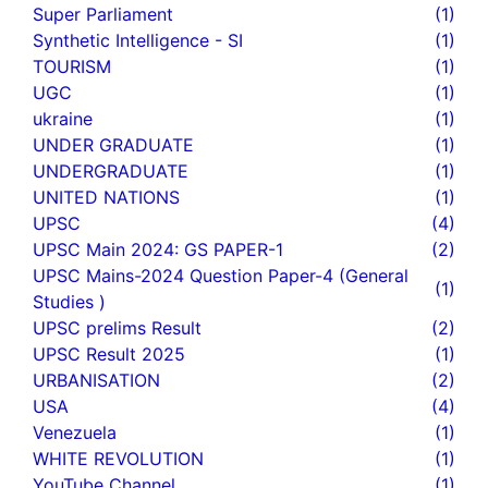
Super Parliament
(1)
Synthetic Intelligence - SI
(1)
TOURISM
(1)
UGC
(1)
ukraine
(1)
UNDER GRADUATE
(1)
UNDERGRADUATE
(1)
UNITED NATIONS
(1)
UPSC
(4)
UPSC Main 2024: GS PAPER-1
(2)
UPSC Mains-2024 Question Paper-4 (General
(1)
Studies )
UPSC prelims Result
(2)
UPSC Result 2025
(1)
URBANISATION
(2)
USA
(4)
Venezuela
(1)
WHITE REVOLUTION
(1)
YouTube Channel
(1)