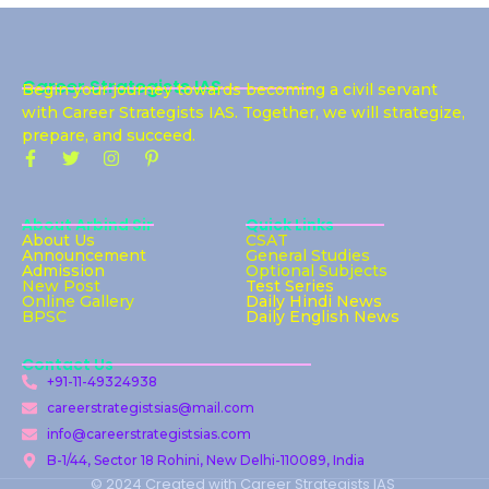
Career Strategists IAS
Begin your journey towards becoming a civil servant
with Career Strategists IAS. Together, we will strategize,
prepare, and succeed.
About Arbind Sir
Quick Links
About Us
CSAT
Announcement
General Studies
Admission
Optional Subjects
New Post
Test Series
Online Gallery
Daily Hindi News
BPSC
Daily English News
Contact Us
+91-11-49324938
careerstrategistsias@mail.com
info@careerstrategistsias.com
B-1/44, Sector 18 Rohini, New Delhi-110089, India
© 2024 Created with Career Strategists IAS