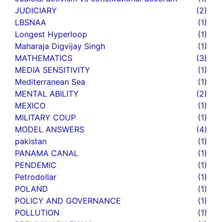
JUDICIARY
(2)
LBSNAA
(1)
Longest Hyperloop
(1)
Maharaja Digvijay Singh
(1)
MATHEMATICS
(3)
MEDIA SENSITIVITY
(1)
Mediterranean Sea
(1)
MENTAL ABILITY
(2)
MEXICO
(1)
MILITARY COUP
(1)
MODEL ANSWERS
(4)
pakistan
(1)
PANAMA CANAL
(1)
PENDEMIC
(1)
Petrodollar
(1)
POLAND
(1)
POLICY AND GOVERNANCE
(1)
POLLUTION
(1)