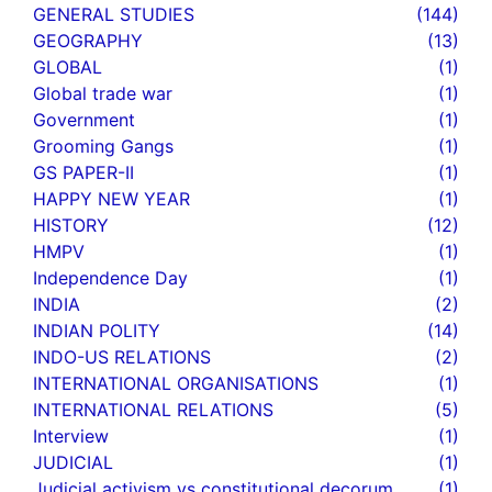
GENERAL STUDIES
(144)
GEOGRAPHY
(13)
GLOBAL
(1)
Global trade war
(1)
Government
(1)
Grooming Gangs
(1)
GS PAPER-II
(1)
HAPPY NEW YEAR
(1)
HISTORY
(12)
HMPV
(1)
Independence Day
(1)
INDIA
(2)
INDIAN POLITY
(14)
INDO-US RELATIONS
(2)
INTERNATIONAL ORGANISATIONS
(1)
INTERNATIONAL RELATIONS
(5)
Interview
(1)
JUDICIAL
(1)
Judicial activism vs constitutional decorum
(1)