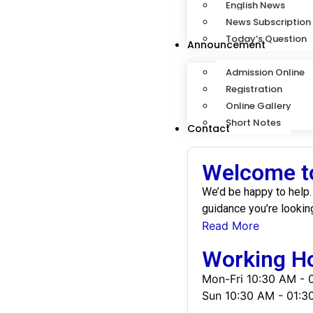
English News
News Subscription
Today’s Question
Announcement
Admission Online
Registration
Online Gallery
Short Notes
Contact
Welcome to
We’d be happy to help. 
guidance you’re lookin
Read More
Working H
Mon-Fri
10:30 AM - 
Sun
10:30 AM - 01:3