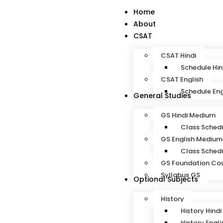
Home
About
CSAT
CSAT Hindi
Schedule Hin
CSAT English
Schedule Eng
General Studies
GS Hindi Medium
Class Schedu
GS English Medium
Class Schedu
GS Foundation Co
Syllabus GS
Optional Subjects
History
History Hindi
History Engli