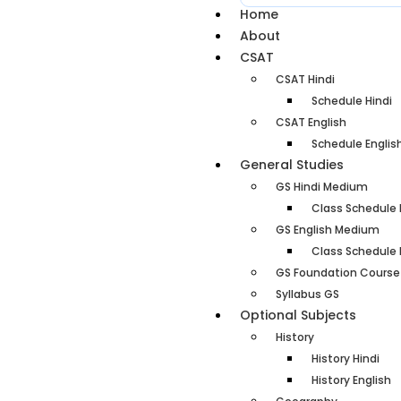
Home
About
CSAT
CSAT Hindi
Schedule Hindi
CSAT English
Schedule Englis
General Studies
GS Hindi Medium
Class Schedule 
GS English Medium
Class Schedule 
GS Foundation Course
Syllabus GS
Optional Subjects
History
History Hindi
History English