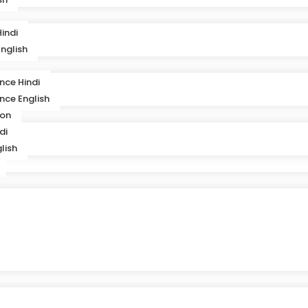
indi
nglish
ence Hindi
ence English
ion
di
lish