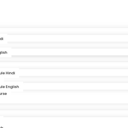
di
lish
le Hindi
le English
urse
sh