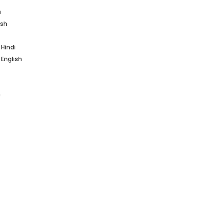
i
ish
 Hindi
 English
h