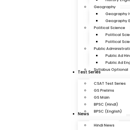
Geography
Geography H
Geography E
Political Science
Political Sci
Political Sci
Public Administrat
Public Ad Hin
Public Ad Eng
Syllabus Optional
Test Series
CSAT Test Series
GS Prelims
GS Main
BPSC (HindI)
BPSC (English)
News
Hindi News