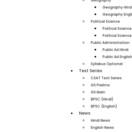
Geography
Geography Hind
Geography Engl
Political Science
Political Science
Political Science
Public Administration
Public Ad Hindi
Public Ad Englis
Syllabus Optional
Test Series
CSAT Test Series
GS Prelims
GS Main
BPSC (HindI)
BPSC (English)
News
Hindi News
English News