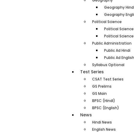
Geography
Geography Hind
Geography Engl
Political Science
Political Science
Political Science
Public Administration
Public Ad Hindi
Public Ad Englis
Syllabus Optional
Test Series
CSAT Test Series
GS Prelims
GS Main
BPSC (HindI)
BPSC (English)
News
Hindi News
English News