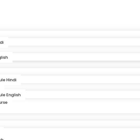
di
lish
le Hindi
le English
urse
sh