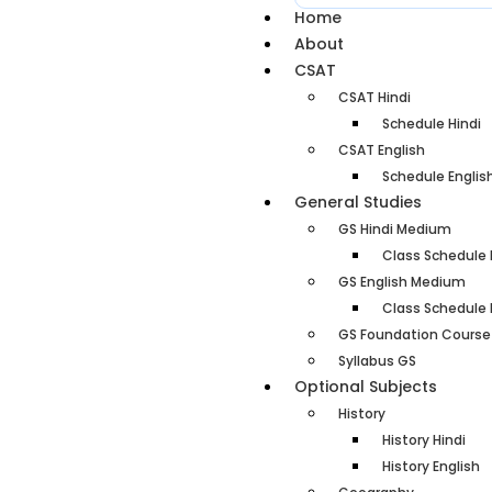
Home
About
CSAT
CSAT Hindi
Schedule Hindi
CSAT English
Schedule Englis
General Studies
GS Hindi Medium
Class Schedule 
GS English Medium
Class Schedule 
GS Foundation Course
Syllabus GS
Optional Subjects
History
History Hindi
History English