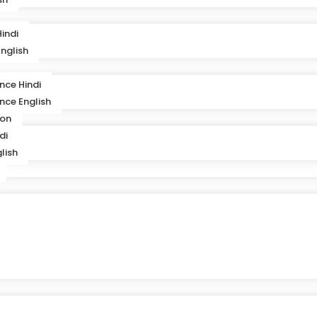
indi
nglish
ence Hindi
ence English
ion
di
lish