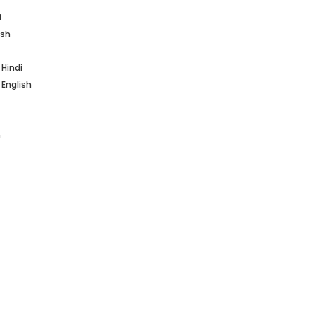
i
ish
 Hindi
 English
h