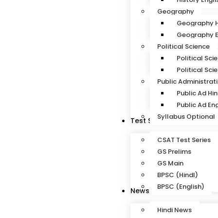
Geography
Geography H
Geography E
Political Science
Political Sci
Political Sci
Public Administrat
Public Ad Hin
Public Ad Eng
Syllabus Optional
Test Series
CSAT Test Series
GS Prelims
GS Main
BPSC (HindI)
BPSC (English)
News
Hindi News