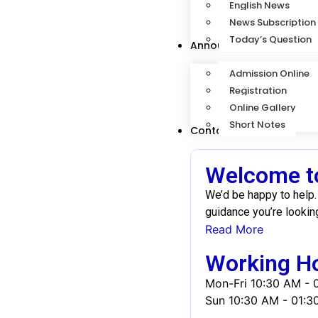
English News
News Subscription
Today’s Question
Announcement
Admission Online
Registration
Online Gallery
Short Notes
Contact
Welcome to
We’d be happy to help. 
guidance you’re lookin
Read More
Working H
Mon-Fri
10:30 AM - 
Sun
10:30 AM - 01:3