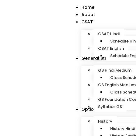
Home
About
CSAT
CSAT Hindi
Schedule Hin
CSAT English
Schedule Eng
General Studies
GS Hindi Medium
Class Schedu
GS English Medium
Class Schedu
GS Foundation Co
Syllabus GS
Optional Subjects
History
History Hindi
History Engli