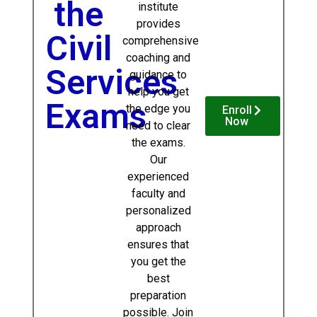
the
institute
provides
Civil
comprehensive
coaching and
Services
guidance to
help you get
Exams
the edge you
Enroll
Now
need to clear
the exams.
Our
experienced
faculty and
personalized
approach
ensures that
you get the
best
preparation
possible. Join