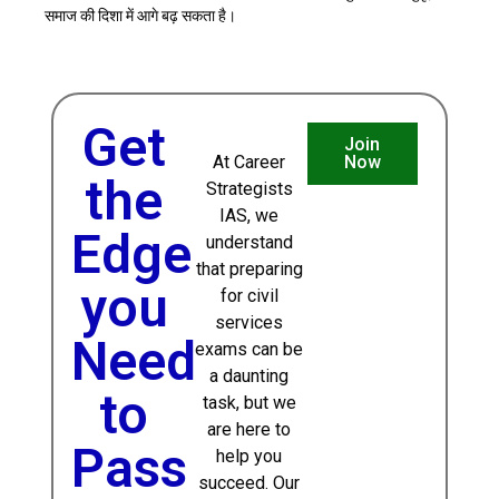
समाज की दिशा में आगे बढ़ सकता है।
Get
Join
At Career
Now
the
Strategists
IAS, we
Edge
understand
that preparing
you
for civil
services
Need
exams can be
a daunting
to
task, but we
are here to
Pass
help you
succeed. Our