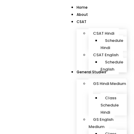
Home
About
CSAT
CSAT Hindi
Schedule
Hindi
CSAT English
Schedule
English
General Studies
GS Hindi Medium
Class
Schedule
Hindi
GS English
Medium
Class