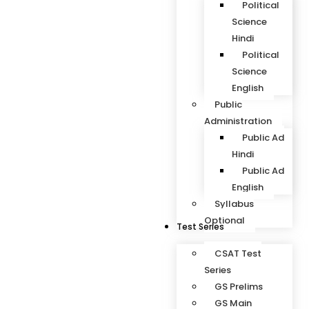
Political
Science
Hindi
Political
Science
English
Public
Administration
Public Ad
Hindi
Public Ad
English
Syllabus
Optional
Test Series
CSAT Test
Series
GS Prelims
GS Main