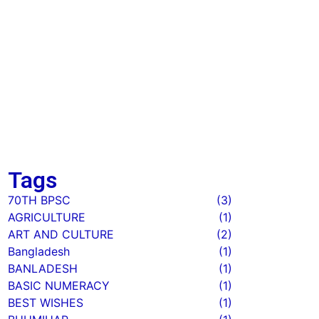
Level)
February 13
Interview-Based Budget
Questions (BPSC)
February 6
बिहार सरकार का बजट 2026-27
February 4
Tags
70TH BPSC
(3)
AGRICULTURE
(1)
ART AND CULTURE
(2)
Bangladesh
(1)
BANLADESH
(1)
BASIC NUMERACY
(1)
BEST WISHES
(1)