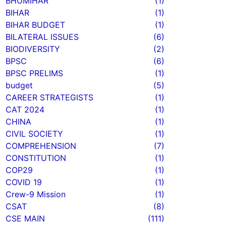
BHUMIHAR
(1)
BIHAR
(1)
BIHAR BUDGET
(1)
BILATERAL ISSUES
(6)
BIODIVERSITY
(2)
BPSC
(6)
BPSC PRELIMS
(1)
budget
(5)
CAREER STRATEGISTS
(1)
CAT 2024
(1)
CHINA
(1)
CIVIL SOCIETY
(1)
COMPREHENSION
(7)
CONSTITUTION
(1)
COP29
(1)
COVID 19
(1)
Crew-9 Mission
(1)
CSAT
(8)
CSE MAIN
(111)