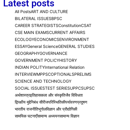
Latest posts
All Posts
ART AND CULTURE
BILATERAL ISSUES
BPSC
CAREER STRATEGISTS
Constitution
CSAT
CSE MAIN EXAMS
CURRENT AFFAIRS
ECOLOGY
ECONOMICS
ENVIRONMENT
ESSAY
General Science
GENERAL STUDIES
GEOGRAPHY
GOVERNANCE
GOVERNMENT POLICY
HISTORY
INDIAN POLITY
International Relation
INTERVIEW
MPPSC
OPTIONALS
PRELIMS
SCIENCE AND TECHNOLOGY
SOCIAL ISSUES
TEST SERIES
UPPCS
UPSC
अर्थशास्त्र
इतिहास
कला और संस्कृति
जैव विविधता
द्विपक्षीय मुद्दे
निबंध सीरीज
परिस्थितिकी
पर्यावरण
प्रदूषण
भारतीय राजनीति
भूगोल
विज्ञान और प्रौद्योगिकी
सामयिक घटनाएँ
सामान्य अध्ययन
सामान्य विज्ञान
बिहार बजट 2026-27 (UPSC/BPSC