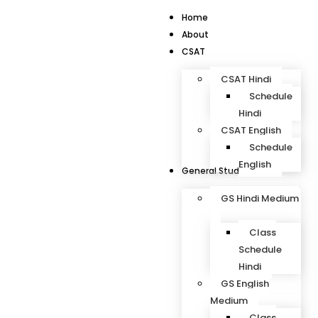
Home
About
CSAT
CSAT Hindi
Schedule
Hindi
CSAT English
Schedule
English
General Studies
GS Hindi Medium
Class
Schedule
Hindi
GS English
Medium
Class